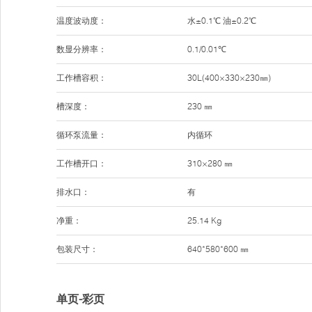
温度波动度：
水±0.1℃ 油±0.2℃
数显分辨率：
0.1/0.01℃
工作槽容积：
30L(400×330×230㎜)
槽深度：
230 ㎜
循环泵流量：
内循环
工作槽开口：
310×280 ㎜
排水口：
有
净重：
25.14 Kg
包装尺寸：
640*580*600 ㎜
单页-彩页