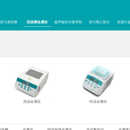
质匀浆研磨
恒温槽金属浴
超声破碎分散萃取
混匀离心筛分
粘度计
高温金属浴
恒温金属浴
恒温槽
金属浴
恒温振荡金属浴
干式氮吹仪
金属珠