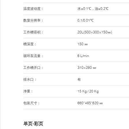
温度波动度：
水±0.1℃，油±0.2℃
数显分辨率：
0.1/0.01℃
工作槽容积：
20L(500×300×150㎜)
槽深度：
150 ㎜
循环泵流量：
6 L/min
工作槽开口：
310×280 ㎜
排水口：
有
净重：
15 Kg / 20 Kg
包装尺寸：
660*485*620 ㎜
单页-彩页