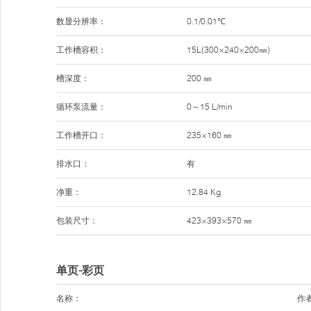
数显分辨率：
0.1/0.01℃
工作槽容积：
15L(300×240×200㎜)
槽深度：
200 ㎜
循环泵流量：
0～15 L/min
工作槽开口：
235×160 ㎜
排水口：
有
净重：
12.84 Kg
包装尺寸：
423×393×570 ㎜
单页-彩页
名称：
作