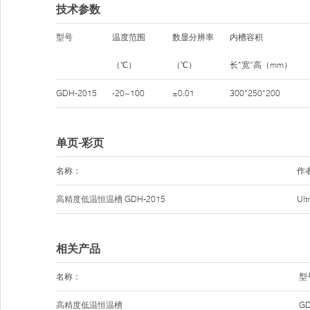
技术参数
型号
温度范围
数显分辨率
内槽容积
（℃）
（℃）
长*宽*高（mm）
GDH-2015
-20~100
±0.01
300*250*200
单页-彩页
名称：
作
高精度低温恒温槽
GDH-2015
Ul
相关产品
名称：
型
高精度低温恒温槽
GD