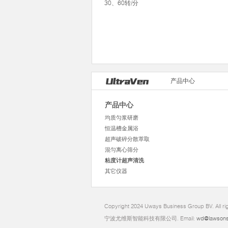
30、60转/分
产品中心
产品中心
均质匀浆研磨
恒温槽金属浴
超声破碎分散萃取
混匀离心筛分
粘度计超声清洗
其它仪器
Copyright 2024 Uways Business Group BV. All ri
宁波尤维斯智能科技有限公司. Email:
wd@lawsons