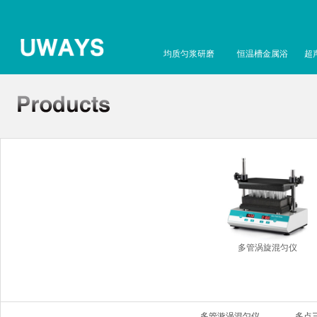
均质匀浆研磨
恒温槽金属浴
超
多管涡旋混匀仪
多管漩涡混匀仪
多点